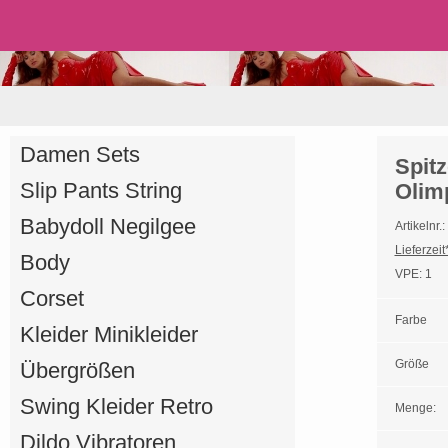
Anmelden
Merkliste
Damen Sets
Spit
Slip Pants String
Olim
Babydoll Negilgee
Artikelnr
Lieferzeit*
Body
VPE:
1
Corset
Farbe
Kleider Minikleider
Größe
Übergrößen
Swing Kleider Retro
Menge:
Dildo Vibratoren