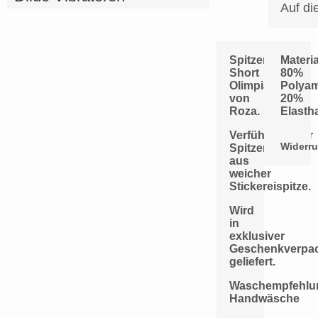
Auf di
Spitzen
Materia
Short
80%
Olimpia
Polyam
von
20%
Roza.
Elasth
Verführerischer
Widerru
Spitzenshorty
aus
weicher
Stickereispitze.
Wird
in
exklusiver
Geschenkverpa
geliefert.
Waschempfehlu
Handwäsche